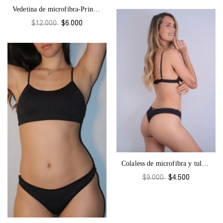
Vedetina de microfibra-Prints G4
$12.000
$6.000
Colaless de microfibra y tul Tecno-395
$9.000
$4.500