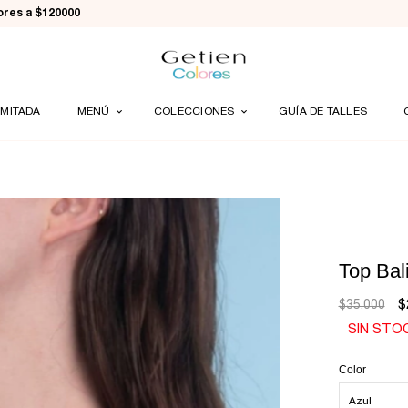
iores a $120000
IMITADA
MENÚ
COLECCIONES
GUÍA DE TALLES
Top Bal
$
$35.000
SIN STO
Color