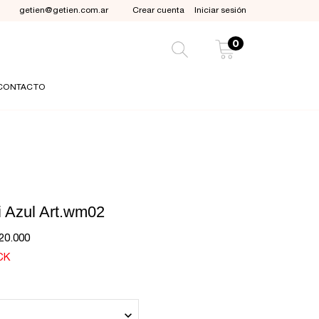
getien@getien.com.ar
Crear cuenta
Iniciar sesión
0
CONTACTO
i Azul Art.wm02
20.000
CK