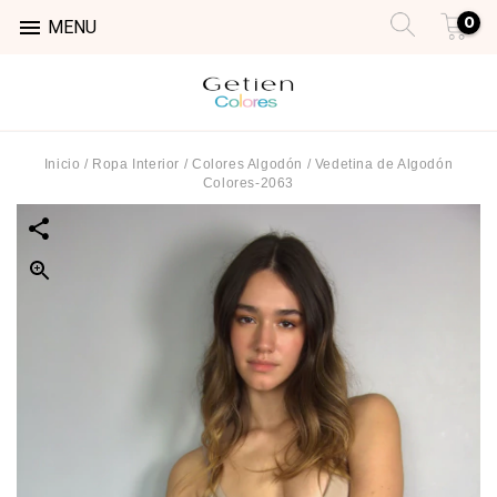
0

MENU
Inicio
/
Ropa Interior
/
Colores Algodón
/
Vedetina de Algodón
Colores-2063