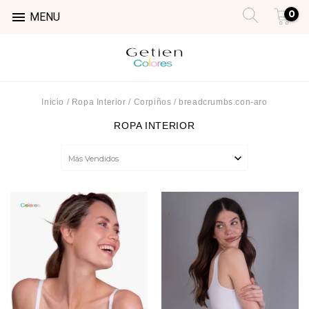
0

MENU
Inicio
/
Ropa Interior
/
Corpiños
/
breadcrumbs.con-aro
ROPA INTERIOR