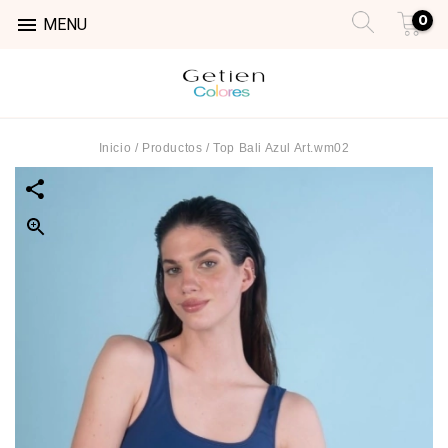
0

MENU
Inicio
/
Productos
/
Top Bali Azul Art.wm02