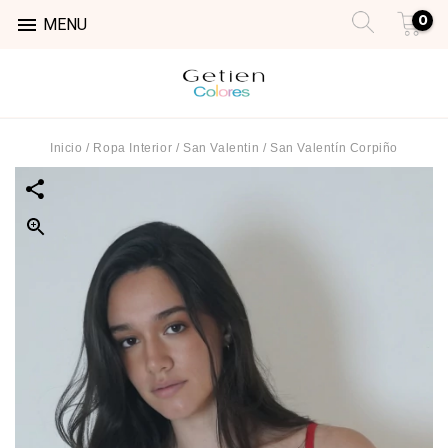
0

MENU
Inicio
/
Ropa Interior
/
San Valentin
/
San Valentín Corpiño