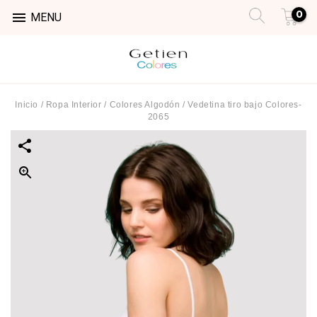
0

MENU
Inicio
/
Ropa Interior
/
Colores Algodón
/
Vedetina tiro bajo Colores-
2065