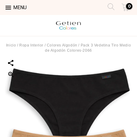
0

MENU
Inicio
/
Ropa Interior
/
Colores Algodón
/
Pack 3 Vedetina Tiro Medio
de Algodón Colores-2066