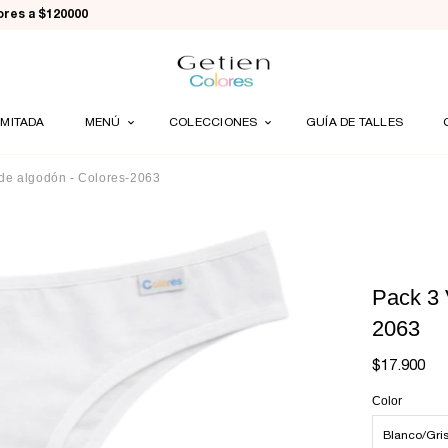
iores a $120000
IMITADA
MENÚ
COLECCIONES
GUÍA DE TALLES
 de algodón - Colores-2063
Pack 3 
2063
$17.900
Color