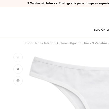
3 Cuotas sin Interes. Envio gratis para compras super
EDICIÓN L
Inicio
/
Ropa Interior
/
Colores Algodón
/
Pack 3 Vedetina