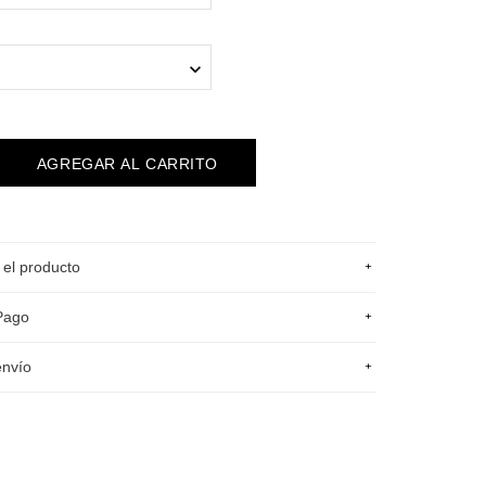
+
 el producto
+
Pago
+
envío