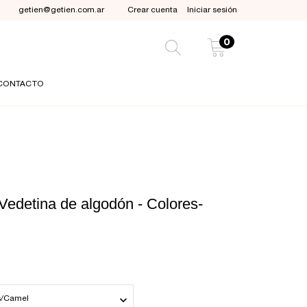
getien@getien.com.ar
Crear cuenta
Iniciar sesión
0
CONTACTO
Vedetina de algodón - Colores-