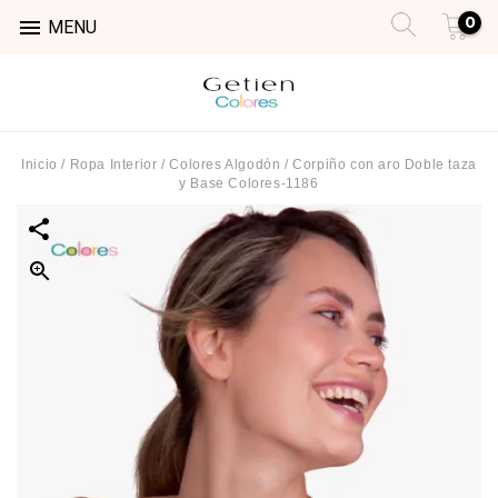
0

MENU
Inicio
/
Ropa Interior
/
Colores Algodón
/
Corpiño con aro Doble taza
y Base Colores-1186